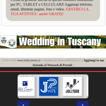
per PC, TABLET e CELLULARI! Aggiungi telefono,
email, illimitate pagine, foto e video.
GESTISCI LA
TUA ATTIVITA': anche GRATIS!
il Sito Web
www.italy.trento.it
è membro di NetworkPortali.it | [
Aggiungi la tua
Azienda al Network di Portali
]
❮
❯