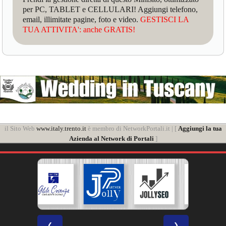
per PC, TABLET e CELLULARI! Aggiungi telefono,
email, illimitate pagine, foto e video.
GESTISCI LA
TUA ATTIVITA': anche GRATIS!
il Sito Web
www.italy.trento.it
è membro di NetworkPortali.it | [
Aggiungi la tua
Azienda al Network di Portali
]
❮
❯