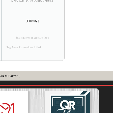
e F.lli snc - P.IVA 00601270861
[
Privacy
]
Scale interne in Acciaio Inox
Tag Arena Costruzione Infissi
rk di Portali
]