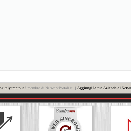
.italy.trento.it
è membro di NetworkPortali.it | [
Aggiungi la tua Azienda al Netwo