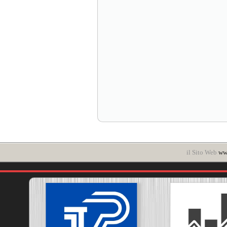
il Sito Web
www