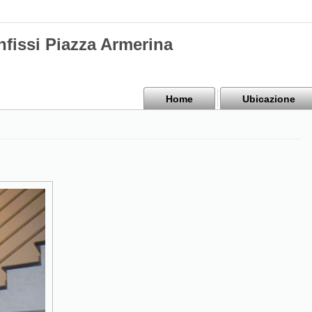
nfissi Piazza Armerina
Home
Ubicazione