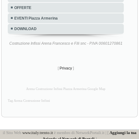
OFFERTE
EVENTI Piazza Armerina
DOWNLOAD
Costruzione Infissi Arena Francesco e F.lli snc - P.IVA 00601270861
[
Privacy
]
Arena Costruzione Infissi Piazza Armerina Google Map
Tag Arena Costruzione Infissi
il Sito Web
www.italy.trento.it
è membro di NetworkPortali.it | [
Aggiungi la tua
Azienda al Network di Portali
]