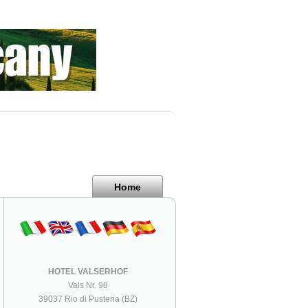
Home
HOTEL VALSERHOF
Vals Nr. 98
39037 Rio di Pusteria (BZ)