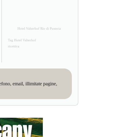
Hotel Valserhof Rio di Pusteria
Tag Hotel Valserhof
ricettiva
no, email, illimitate pagine,