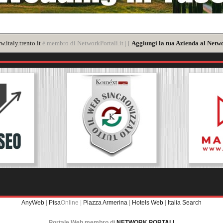
.italy.trento.it
è membro di NetworkPortali.it | [
Aggiungi la tua Azienda al Netwo
AnyWeb
|
Pisa
Online |
Piazza Armerina
|
Hotels Web
|
Italia Search
Portale Web membro di
NETWORK PORTALI