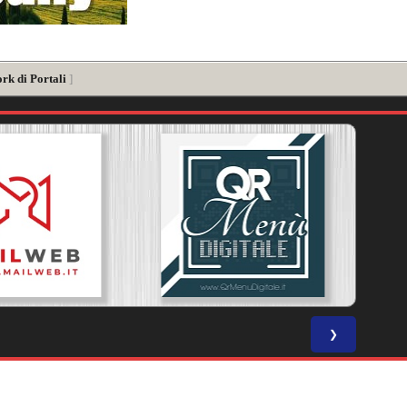
rk di Portali
]
❯