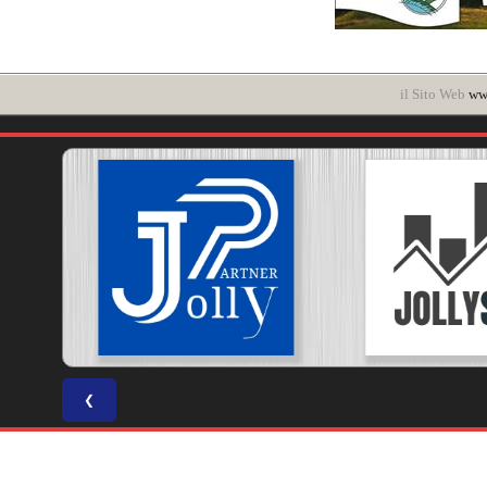
il Sito Web
www
❮