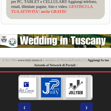
per PC, TABLET e CELLULARI! Aggiungi telefono,
email, illimitate pagine, foto e video.
GESTISCI LA
TUA ATTIVITA': anche GRATIS!
il Sito Web
www.italy.trento.it
è membro di NetworkPortali.it | [
Aggiungi la tua
Azienda al Network di Portali
]
❮
❯