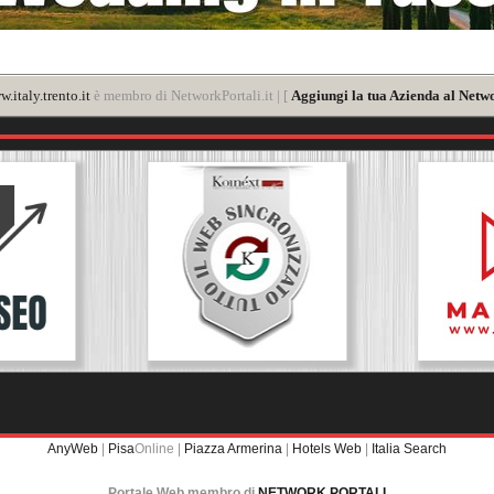
.italy.trento.it
è membro di NetworkPortali.it | [
Aggiungi la tua Azienda al Netwo
AnyWeb
|
Pisa
Online |
Piazza Armerina
|
Hotels Web
|
Italia Search
Portale Web membro di
NETWORK PORTALI