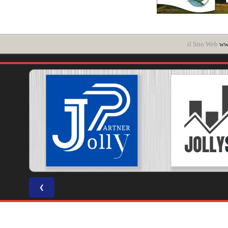
il Sito Web
www
❮