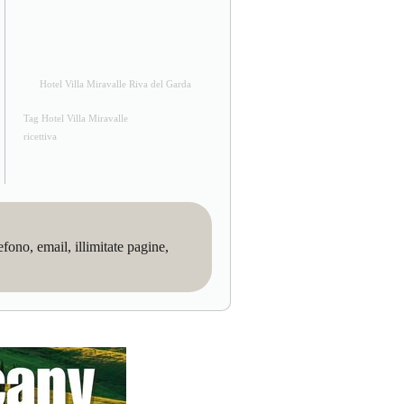
Hotel Villa Miravalle Riva del Garda
Tag Hotel Villa Miravalle
ricettiva
no, email, illimitate pagine,