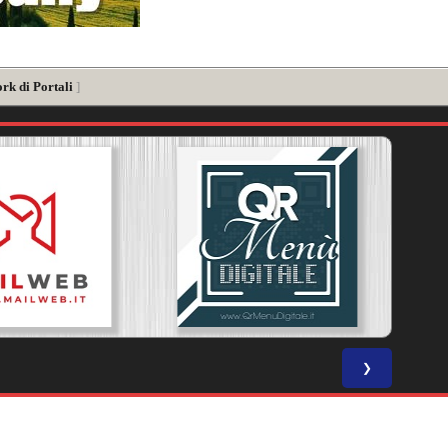
rk di Portali
]
❯