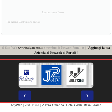
Lavorazione Ferro
Tag Arena Costruzione Infissi
il Sito Web
www.italy.trento.it
è membro di NetworkPortali.it | [
Aggiungi la tua
Azienda al Network di Portali
]
❮
❯
AnyWeb
|
Pisa
Online |
Piazza Armerina
|
Hotels Web
|
Italia Search