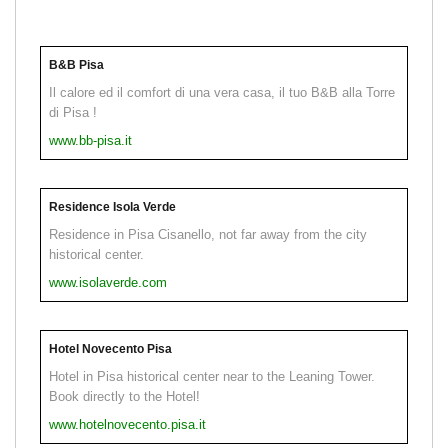
B&B Pisa
Il calore ed il comfort di una vera casa, il tuo B&B alla Torre
di Pisa !
www.bb-pisa.it
Residence Isola Verde
Residence in Pisa Cisanello, not far away from the city
historical center.
www.isolaverde.com
Hotel Novecento Pisa
Hotel in Pisa historical center near to the Leaning Tower.
Book directly to the Hotel!
www.hotelnovecento.pisa.it