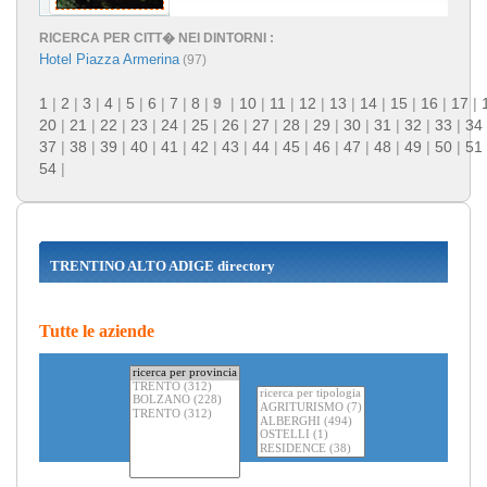
RICERCA PER CITT� NEI DINTORNI :
Hotel Piazza Armerina
(97)
1
|
2
|
3
|
4
|
5
|
6
|
7
|
8
|
9
|
10
|
11
|
12
|
13
|
14
|
15
|
16
|
17
|
20
|
21
|
22
|
23
|
24
|
25
|
26
|
27
|
28
|
29
|
30
|
31
|
32
|
33
|
34
37
|
38
|
39
|
40
|
41
|
42
|
43
|
44
|
45
|
46
|
47
|
48
|
49
|
50
|
51
54
|
TRENTINO ALTO ADIGE directory
Tutte le aziende