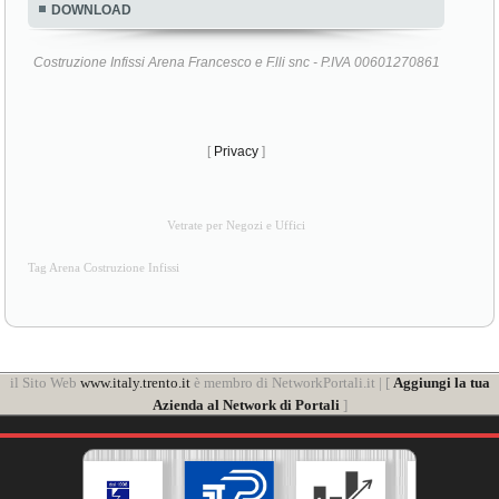
DOWNLOAD
Costruzione Infissi Arena Francesco e F.lli snc - P.IVA 00601270861
[
Privacy
]
Vetrate per Negozi e Uffici
Tag Arena Costruzione Infissi
il Sito Web
www.italy.trento.it
è membro di NetworkPortali.it | [
Aggiungi la tua
Azienda al Network di Portali
]