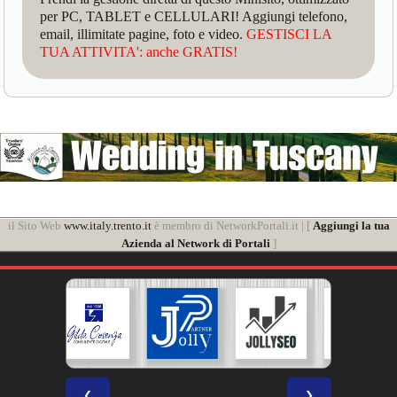
per PC, TABLET e CELLULARI! Aggiungi telefono,
email, illimitate pagine, foto e video.
GESTISCI LA
TUA ATTIVITA': anche GRATIS!
il Sito Web
www.italy.trento.it
è membro di NetworkPortali.it | [
Aggiungi la tua
Azienda al Network di Portali
]
❮
❯