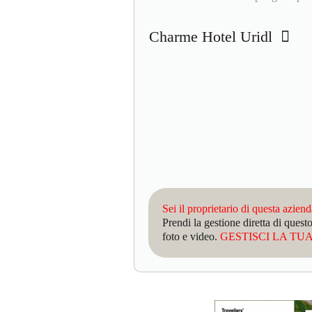
Charme Hotel Uridl
Sei il proprietario di questa azien
Prendi la gestione diretta di que
foto e video.
GESTISCI LA TUA 