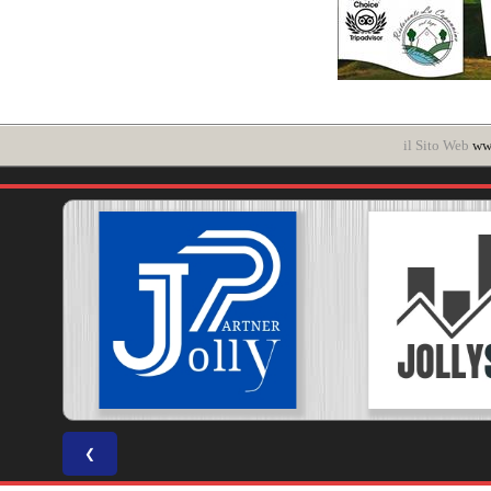
il Sito Web
www
❮