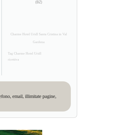
(BZ)
Charme Hotel Uridl Santa Cristina in Val
Gardena
Tag Charme Hotel Uridl
ricettiva
no, email, illimitate pagine,