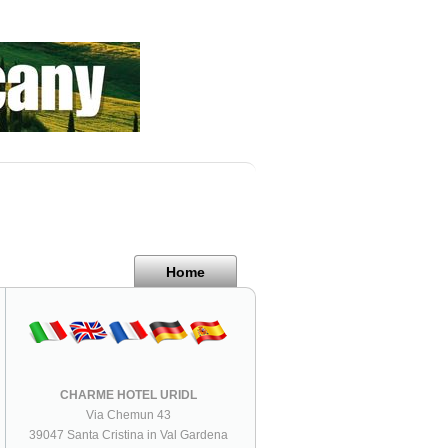
Home
CHARME HOTEL URIDL
Via Chemun 43
39047 Santa Cristina in Val Gardena