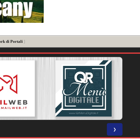
rk di Portali
]
❯