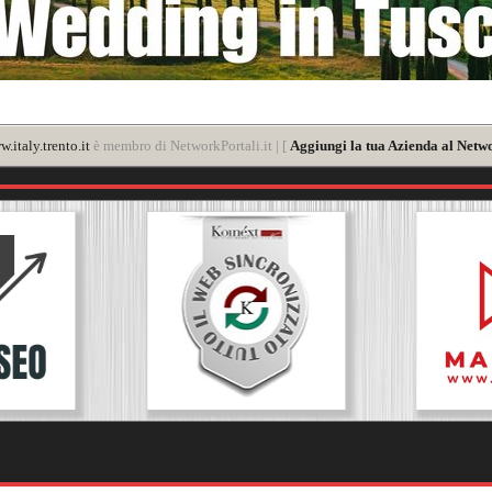
.italy.trento.it
è membro di NetworkPortali.it | [
Aggiungi la tua Azienda al Netwo